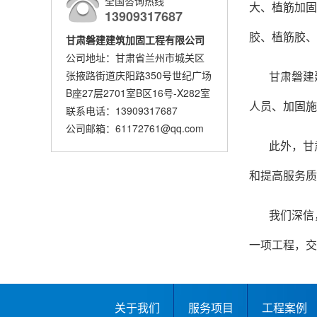
全国咨询热线
大、植筋加固
13909317687
胶、植筋胶、
甘肃磐建建筑加固工程有限公司
公司地址：甘肃省兰州市城关区
张掖路街道庆阳路350号世纪广场
甘肃磐建
B座27层2701室B区16号-X282室
人员、加固施
联系电话：13909317687
公司邮箱：61172761@qq.com
此外，甘
和提高服务质
我们深信
一项工程，交
关于我们
服务项目
工程案例