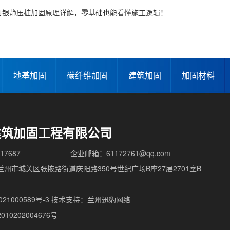
白银静压桩加固原理详解，零基础也能看懂施工逻辑！
地基加固
碳纤维加固
建筑加固
加固材料
建筑加固工程有限公司
17687
企业邮箱：61172761@qq.com
州市城关区张掖路街道庆阳路350号世纪广场B座27层2701室B
1000589号-3
技术支持：
兰州迅豹网络
10202004676号