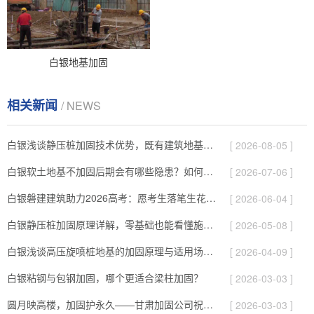
白银地基加固
相关新闻
/ NEWS
白银浅谈静压桩加固技术优势，既有建筑地基补强施工要点！
[ 2026-08-05 ]
白银软土地基不加固后期会有哪些隐患？如何提前预防！
[ 2026-07-06 ]
白银磐建建筑助力2026高考：愿考生落笔生花、旗开得胜圆梦今夏！
[ 2026-06-04 ]
白银静压桩加固原理详解，零基础也能看懂施工逻辑！
[ 2026-05-08 ]
白银浅谈高压旋喷桩地基的加固原理与适用场景！
[ 2026-04-09 ]
白银粘钢与包钢加固，哪个更适合梁柱加固？
[ 2026-03-03 ]
圆月映高楼，加固护永久——甘肃加固公司祝您元宵快乐！
[ 2026-03-03 ]