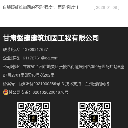
白银碳纤维加固的不是“强度”，而是“刚度”！
[ 2026-01-09 ]
甘肃磐建建筑加固工程有限公司
联系电话：13909317687
企业邮箱：61172761@qq.com
公司地址：甘肃省兰州市城关区张掖路街道庆阳路350号世纪广场B座
27层2701室B区16号-X282室
备案号：陇ICP备2021000589号-3
技术支持：
兰州迅豹网络
甘公网安备：62010202004676号